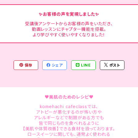
✨お客様の声を実現しました✨
受講後アンケートからお客様の声をいただき、
動画レッスンにチャプター機能を搭載。
より学びやすく使いやすくなりました！
保存
シェア
LINE
ポスト
♥美肌のためのレシピ♥
komehachi cafeclassでは、
アトピーが悪化するのが怖い方や
アレルギーなどで制限がある方でも
皆で同じものを食べれるように
【美肌や体質改善】できる食材を扱っております。
ロースイーツに関しても、通常よく使われる